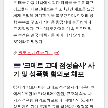
은 태국 관광 산업에 심각한 타격을 줄 것이라고
경고했다. 페르난데스는 최소 1년간 새로운 요금
체계 도입을 연기할 것을 촉구했으며, 현재의 공
항 수수료 구조가 저비용 항공사에 불공평하다
고 지적했다. 그는 “티켓 가격이 계속 오르면 일
부 승객은 결국 비행기를 아예 타지 않게 될
것”이라고 말했다.
원문 보기 (The Thaiger)
‘크메르 고대 점성술사’ 사
기 및 성폭행 혐의로 체포
65세의 캄보디아인 크메르 점성술사가 나촘티엔
에서 170만 바트(약 6,800만원) 규모의 의식 사
기와 성폭행 혐의로 체포됐다. 피해자인 51세 여
성은 개인 관계 문제로 그를 찾았다가 역경을 뒤