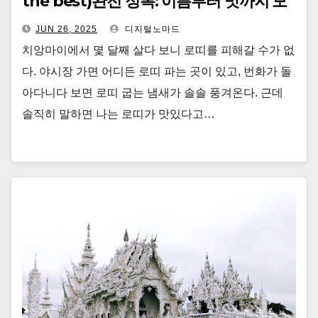
the best)완전 정복: 이름부터 맛까지 모
든 게 특별한 이유
JUN 26, 2025
디지털노마드
치앙마이에서 몇 달째 살다 보니 로띠를 피해갈 수가 없
다. 야시장 가면 어디든 로띠 파는 곳이 있고, 번화가 돌
아다니다 보면 로띠 굽는 냄새가 솔솔 풍겨온다. 근데
솔직히 말하면 나는 로띠가 맛있다고…