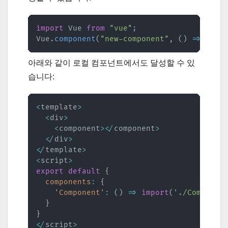
import
 Vue 
from
"vue"
;
Vue
.
component
(
"new-component"
,
(
)
=>
impo
아래와 같이 로컬 컴포넌트에서도 달성할 수 있
습니다:
<
template
>
<
div
>
<
component
>
<
/
component
>
<
/
div
>
<
/
template
>
<
script
>
export
default
{
components
:
{
'Component'
:
(
)
=>
import
(
'./Componen
}
}
<
/
script
>