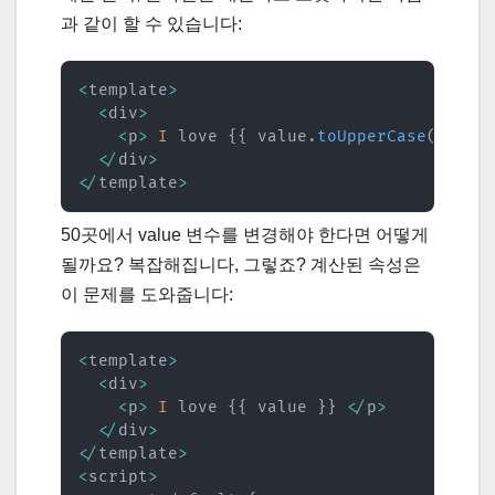
과 같이 할 수 있습니다:
<
template
>
<
div
>
<
p
>
I
 love 
{
{
 value
.
toUpperCase
(
)
}
}
<
/
div
>
<
/
template
>
50곳에서 value 변수를 변경해야 한다면 어떻게
될까요? 복잡해집니다, 그렇죠? 계산된 속성은
이 문제를 도와줍니다:
<
template
>
<
div
>
<
p
>
I
 love 
{
{
 value 
}
}
<
/
p
>
<
/
div
>
<
/
template
>
<
script
>