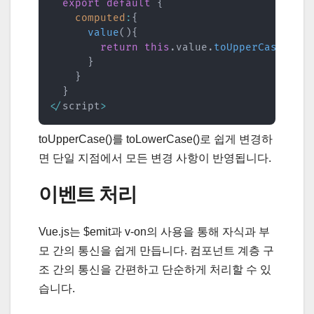
export
default
{
computed
:
{
value
(
)
{
return
this
.
value
.
toUpperCase
(
)
}
}
}
<
/
script
>
toUpperCase()를 toLowerCase()로 쉽게 변경하
면 단일 지점에서 모든 변경 사항이 반영됩니다.
이벤트 처리
Vue.js는 $emit과 v-on의 사용을 통해 자식과 부
모 간의 통신을 쉽게 만듭니다. 컴포넌트 계층 구
조 간의 통신을 간편하고 단순하게 처리할 수 있
습니다.