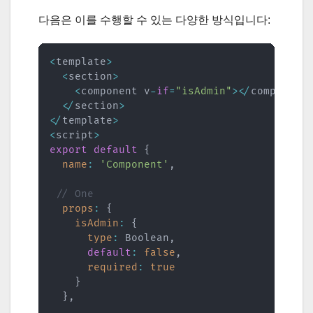
다음은 이를 수행할 수 있는 다양한 방식입니다:
<
template
>
<
section
>
<
component v
-
if
=
"isAdmin"
>
<
/
component
<
/
section
>
<
/
template
>
<
script
>
export
default
{
name
:
'Component'
,
// One
props
:
{
isAdmin
:
{
type
:
 Boolean
,
default
:
false
,
required
:
true
}
}
,