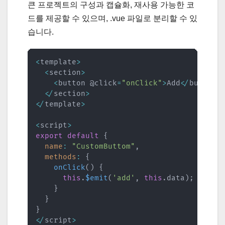
큰 프로젝트의 구성과 캡슐화, 재사용 가능한 코
드를 제공할 수 있으며, .vue 파일로 분리할 수 있
습니다.
<
template
>
<
section
>
<
button @click
=
"onClick"
>
Add
<
/
button
>
<
/
section
>
<
/
template
>
<
script
>
export
default
{
name
:
"CustomButtom"
,
methods
:
{
onClick
(
)
{
this
.
$emit
(
'add'
,
this
.
data
)
;
}
}
}
<
/
script
>