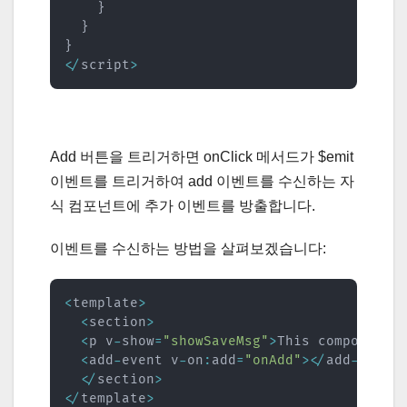
}
}
}
<
/
script
>
Add 버튼을 트리거하면 onClick 메서드가 $emit
이벤트를 트리거하여 add 이벤트를 수신하는 자
식 컴포넌트에 추가 이벤트를 방출합니다.
이벤트를 수신하는 방법을 살펴보겠습니다:
<
template
>
<
section
>
<
p v
-
show
=
"showSaveMsg"
>
This component 
<
add
-
event v
-
on
:
add
=
"onAdd"
>
<
/
add
-
event
<
/
section
>
<
/
template
>