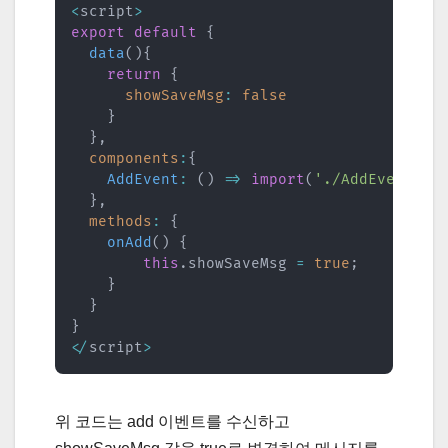
<
script
>
export
default
{
data
(
)
{
return
{
showSaveMsg
:
false
}
}
,
components
:
{
AddEvent
:
(
)
=>
import
(
'./AddEvent'
)
}
,
methods
:
{
onAdd
(
)
{
this
.
showSaveMsg 
=
true
;
}
}
}
<
/
script
>
위 코드는 add 이벤트를 수신하고