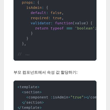
props
:
{
isAdmin
:
{
default
:
false
,
required
:
true
,
validator
:
function
(
value
)
{
return
typeof
===
'boolean'
;
}
}
}
,
// ...
부모 컴포넌트에서 속성 값 할당하기:
<
template
>
<
section
>
<
component 
:
isAdmin
=
"true"
>
<
/
componen
<
/
section
>
<
/
template
>