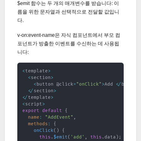
$emit 함수는 두 개의 매개변수를 받습니다: 이
름을 위한 문자열과 선택적으로 전달할 값입니
다.
v-on:event-name은 자식 컴포넌트에서 부모 컴
포넌트가 방출한 이벤트를 수신하는 데 사용됩
니다:
<
template
>
<
section
>
<
button @click
=
"onClick"
>
Add 
<
/
button
<
/
section
>
<
/
template
>
<
script
>
export
default
{
name
:
"AddEvent"
,
methods
:
{
onClick
(
)
{
this
.
$emit
(
'add'
,
this
.
data
)
;