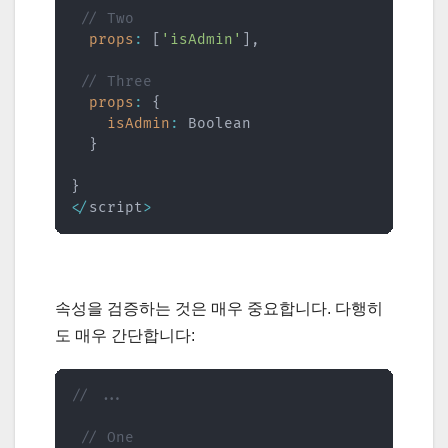
// Two
props
:
[
'isAdmin'
]
,
// Three
props
:
{
isAdmin
:
 Boolean

}
}
<
/
script
>
속성을 검증하는 것은 매우 중요합니다. 다행히
도 매우 간단합니다:
// ...
// One