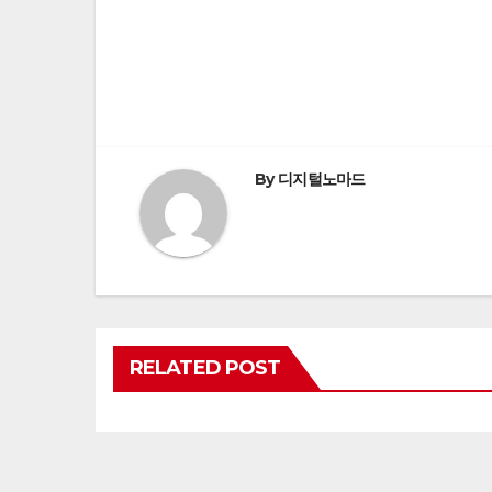
Post
navigation
By
디지털노마드
RELATED POST