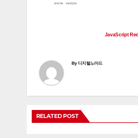
Post
JavaScript
navigation
By
디지털노마드
RELATED POST