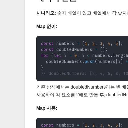
시나리오:
숫자 배열이 있고 배열에서 각 숫자를
Map 없이:
const
 numbers 
=
[
1
,
2
,
3
,
4
,
5
]
;
const
 doubledNumbers 
=
[
]
;
for
(
let
 i 
=
0
;
 i 
<
 numbers
.
lengt
  doubledNumbers
.
push
(
numbers
[
i
]
}
// doubledNumbers: [2, 4, 6, 8, 1
기존 방식에서는 doubledNumbers라는 빈 
사용하여 각 요소를 2배로 만든 후, doubledN
Map 사용:
const
 numbers 
=
[
1
,
2
,
3
,
4
,
5
]
;