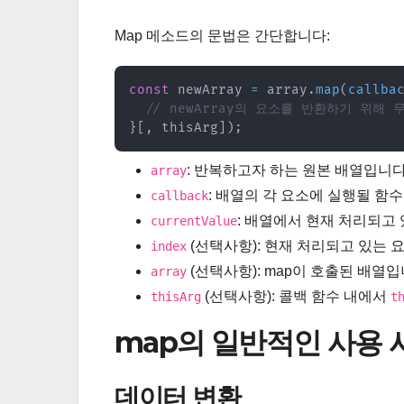
Map 메소드의 문법은 간단합니다:
const
 newArray 
=
 array
.
map
(
callba
// newArray의 요소를 반환하기 위해
}
[
,
 thisArg
]
)
;
: 반복하고자 하는 원본 배열입니다
array
: 배열의 각 요소에 실행될 함
callback
: 배열에서 현재 처리되고
currentValue
(선택사항): 현재 처리되고 있는 
index
(선택사항): map이 호출된 배열입
array
(선택사항): 콜백 함수 내에서
thisArg
t
map의 일반적인 사용 
데이터 변환