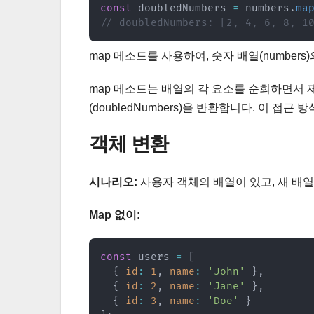
const
 doubledNumbers 
=
 numbers
.
ma
// doubledNumbers: [2, 4, 6, 8, 1
map 메소드를 사용하여, 숫자 배열(numbers
map 메소드는 배열의 각 요소를 순회하면서 
(doubledNumbers)을 반환합니다. 이 
객체 변환
시나리오:
사용자 객체의 배열이 있고, 새 배열
Map 없이:
const
 users 
=
[
{
id
:
1
,
name
:
'John'
}
,
{
id
:
2
,
name
:
'Jane'
}
,
{
id
:
3
,
name
:
'Doe'
}