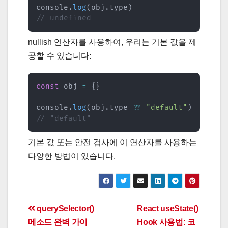
console
.
log
(
obj
.
type
)
// undefined
nullish 연산자를 사용하여, 우리는 기본 값을 제
공할 수 있습니다:
const
 obj 
=
{
}
console
.
log
(
obj
.
type 
??
"default"
)
// "default"
기본 값 또는 안전 검사에 이 연산자를 사용하는
다양한 방법이 있습니다.
Post
querySelector()
React useState()
메소드 완벽 가이
Hook 사용법: 코