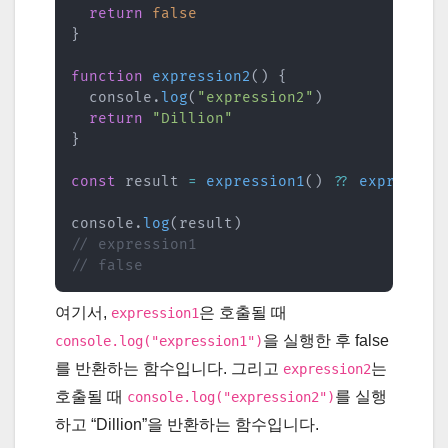
return
false
}
function
expression2
(
)
{
  console
.
log
(
"expression2"
)
return
"Dillion"
}
const
 result 
=
expression1
(
)
??
expressio
console
.
log
(
result
)
// expression1
// false
여기서,
은 호출될 때
expression1
을 실행한 후 false
console.log("expression1")
를 반환하는 함수입니다. 그리고
는
expression2
호출될 때
를 실행
console.log("expression2")
하고 “Dillion”을 반환하는 함수입니다.