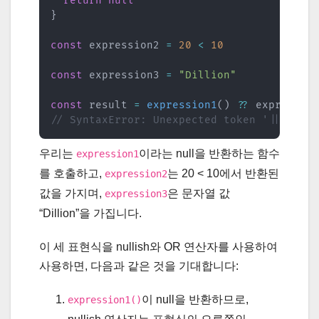
return
null
}
const
 expression2 
=
20
<
10
const
 expression3 
=
"Dillion"
const
 result 
=
expression1
(
)
??
 expressio
// SyntaxError: Unexpected token '||'
우리는
이라는 null을 반환하는 함수
expression1
를 호출하고,
는 20 < 10에서 반환된
expression2
값을 가지며,
은 문자열 값
expression3
“Dillion”을 가집니다.
이 세 표현식을 nullish와 OR 연산자를 사용하여
사용하면, 다음과 같은 것을 기대합니다:
이 null을 반환하므로,
expression1()