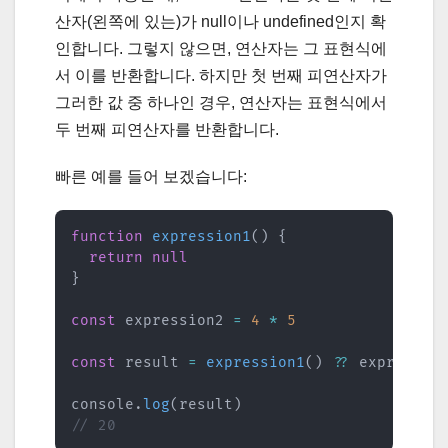
산자(왼쪽에 있는)가 null이나 undefined인지 확
인합니다. 그렇지 않으면, 연산자는 그 표현식에
서 이를 반환합니다. 하지만 첫 번째 피연산자가
그러한 값 중 하나인 경우, 연산자는 표현식에서
두 번째 피연산자를 반환합니다.
빠른 예를 들어 보겠습니다:
function
expression1
(
)
{
return
null
}
const
 expression2 
=
4
*
5
const
 result 
=
expression1
(
)
??
 expression
console
.
log
(
result
)
// 20