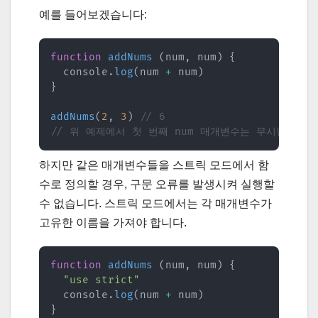
예를 들어보겠습니다:
function
addNums
(
num
,
 num
)
{
  console
.
log
(
num 
+
 num
)
}
addNums
(
2
,
3
)
// 6
// 위 예제에서 첫 번째 num 매개변수는 무시됩니다.
하지만 같은 매개변수들을 스트릭 모드에서 함
수로 정의할 경우, 구문 오류를 발생시켜 실행할
수 없습니다. 스트릭 모드에서는 각 매개변수가
고유한 이름을 가져야 합니다.
function
addNums
(
num
,
 num
)
{
"use strict"
  console
.
log
(
num 
+
 num
)
}