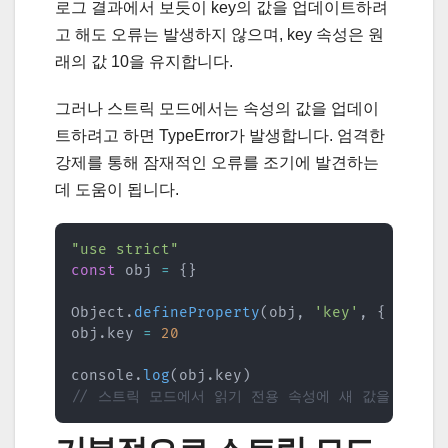
로그 결과에서 보듯이 key의 값을 업데이트하려
고 해도 오류는 발생하지 않으며, key 속성은 원
래의 값 10을 유지합니다.
그러나 스트릭 모드에서는 속성의 값을 업데이
트하려고 하면 TypeError가 발생합니다. 엄격한
강제를 통해 잠재적인 오류를 조기에 발견하는
데 도움이 됩니다.
"use strict"
const
 obj 
=
{
}
Object
.
defineProperty
(
obj
,
'key'
,
{
value
obj
.
key 
=
20
console
.
log
(
obj
.
key
)
// 스트릭 모드에서 읽기 전용 속성에 새 값을 할당하