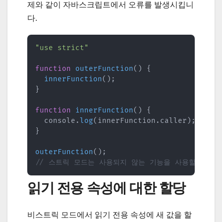
제와 같이 자바스크립트에서 오류를 발생시킵니
다.
"use strict"
function
outerFunction
(
)
{
innerFunction
(
)
;
}
function
innerFunction
(
)
{
  console
.
log
(
innerFunction
.
caller
)
;
// .
}
outerFunction
(
)
;
// 스트릭 모드는 사용되지 않는 기능을 사용할 때 "Unc
읽기 전용 속성에 대한 할당
비스트릭 모드에서 읽기 전용 속성에 새 값을 할