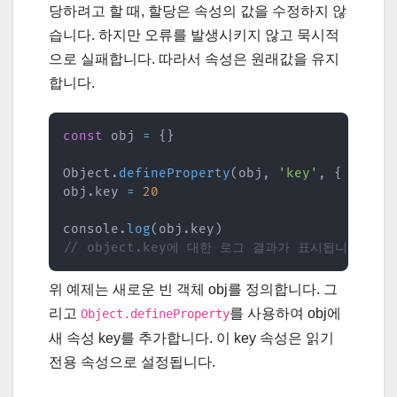
당하려고 할 때, 할당은 속성의 값을 수정하지 않
습니다. 하지만 오류를 발생시키지 않고 묵시적
으로 실패합니다. 따라서 속성은 원래값을 유지
합니다.
const
 obj 
=
{
}
Object
.
defineProperty
(
obj
,
'key'
,
{
value
obj
.
key 
=
20
console
.
log
(
obj
.
key
)
// object.key에 대한 로그 결과가 표시됩니다.
위 예제는 새로운 빈 객체 obj를 정의합니다. 그
리고
를 사용하여 obj에
Object.defineProperty
새 속성 key를 추가합니다. 이 key 속성은 읽기
전용 속성으로 설정됩니다.