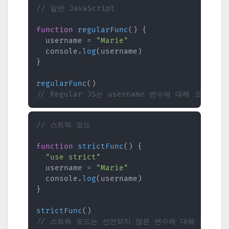
// 일반 JavaScript
function
regularFunc
(
)
{
  username 
=
"Marie"
  console
.
log
(
username
)
}
regularFunc
(
)
// Regular JS는 username 변수에 대해 오류를
// 스트릭 모드
function
strictFunc
(
)
{
"use strict"
  username 
=
"Marie"
  console
.
log
(
username
)
}
strictFunc
(
)
// 스트릭 모드는 선언되지 않은 변수에 대해 오류를 