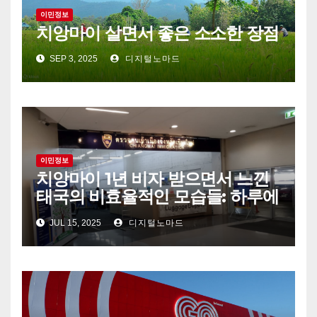
이민정보
치앙마이 살면서 좋은 소소한 장점
SEP 3, 2025
디지털노마드
이민정보
치앙마이 1년 비자 받으면서 느낀
태국의 비효율적인 모습들: 하루에
3번 멘붕 온 이야기
JUL 15, 2025
디지털노마드