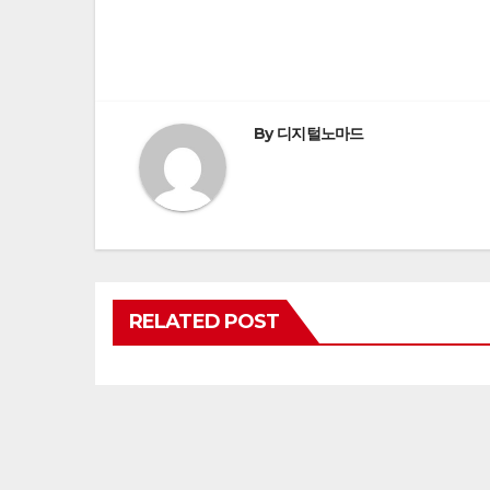
Post
navigation
By
디지털노마드
RELATED POST