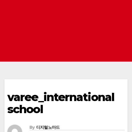
varee_international
school
By
디지털노마드