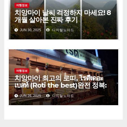
여행정보
치앙마이 날씨 걱정하지 마세요! 8
개월 살아본 진짜 후기
JUN 30, 2025
디지털노마드
여행정보
치앙마이 최고의 로띠, โรตีเดอะ
เบสท์ (Roti the best)완전 정복:
이름부터 맛까지 모든 게 특별한
JUN 26, 2025
디지털노마드
이유