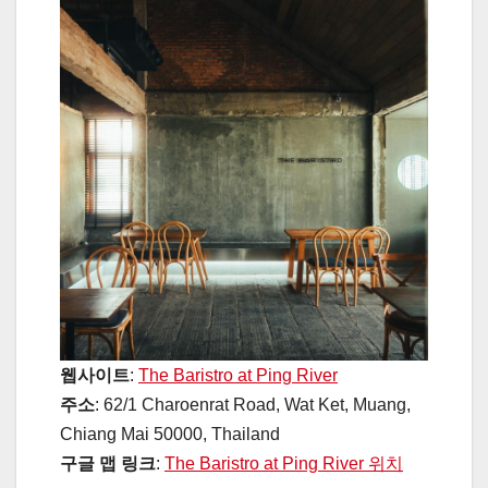
웹사이트
:
The Baristro at Ping River
주소
: 62/1 Charoenrat Road, Wat Ket, Muang,
Chiang Mai 50000, Thailand
구글 맵 링크
:
The Baristro at Ping River 위치