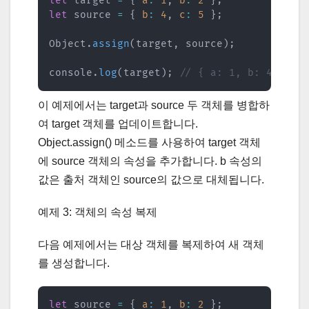
let
 target 
=
{
a
:
1
,
b
:
2
}
;
let
 source 
=
{
b
:
4
,
c
:
5
}
;
Object
.
assign
(
target
,
 source
)
;
console
.
log
(
target
)
;
// { a: 1, b: 4, c: 
이 예제에서는 target과 source 두 객체를 병합하
여 target 객체를 업데이트합니다.
Object.assign() 메소드를 사용하여 target 객체
에 source 객체의 속성을 추가합니다. b 속성의
값은 출처 객체인 source의 값으로 대체됩니다.
예제 3: 객체의 속성 복제
다음 예제에서는 대상 객체를 복제하여 새 객체
를 생성합니다.
let
 source 
=
{
a
:
1
,
b
:
2
}
;