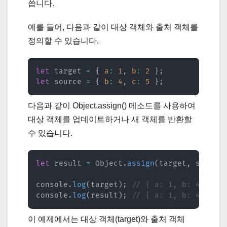
씁니다.
예를 들어, 다음과 같이 대상 객체와 출처 객체를
정의할 수 있습니다.
let
 target 
=
{
a
:
1
,
b
:
2
}
;
let
 source 
=
{
b
:
4
,
c
:
5
}
;
다음과 같이 Object.assign() 메소드를 사용하여
대상 객체를 업데이트하거나 새 객체를 반환할
수 있습니다.
let
 result 
=
 Object
.
assign
(
target
,
 source
console
.
log
(
target
)
;
// { a: 1, b: 4, c: 
console
.
log
(
result
)
;
// { a: 1, b: 4, c: 
이 예제에서는 대상 객체(target)와 출처 객체