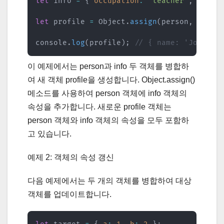
let
 info 
=
{
occupation
:
'teacher'
,
locat
let
 profile 
=
 Object
.
assign
(
person
,
 info
)
console
.
log
(
profile
)
;
// { name: 'John', 
이 예제에서는 person과 info 두 객체를 병합하
여 새 객체 profile을 생성합니다. Object.assign()
메소드를 사용하여 person 객체에 info 객체의
속성을 추가합니다. 새로운 profile 객체는
person 객체와 info 객체의 속성을 모두 포함하
고 있습니다.
예제 2: 객체의 속성 갱신
다음 예제에서는 두 개의 객체를 병합하여 대상
객체를 업데이트합니다.