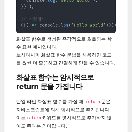
  console
.
log
(
'Hello World'
)
;
}
)
(
)
;
// 저렇게:
(
(
)
=>
 console
.
log
(
'Hello World'
)
)
(
)
;
화살표 함수로 생성된 즉각적으로 호출되는 함
수 표현 예시입니다.
보시다시피 화살표 함수 문법을 사용하면 코드
를 훨씬 더 깔끔하고 간결하게 만들 수 있습니다.
화살표 함수는 암시적으로
return 문을 가집니다
단일 라인 화살표 함수를 가질 때,
문은
return
자바스크립트에 의해 암시적으로 추가됩니다.
이는
키워드를 명시적으로 추가하지 않
return
아도 된다는 의미입니다.