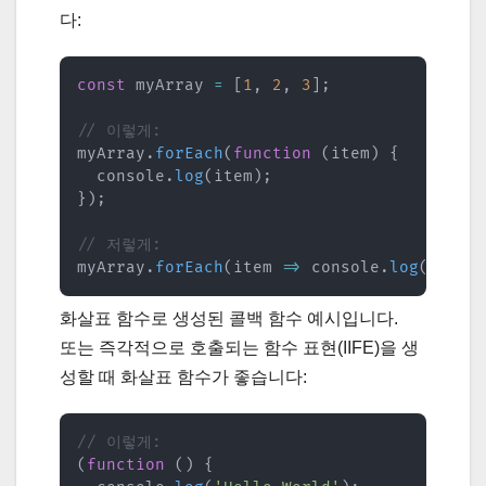
다:
const
 myArray 
=
[
1
,
2
,
3
]
;
// 이렇게:
myArray
.
forEach
(
function
(
item
)
{
  console
.
log
(
item
)
;
}
)
;
// 저렇게:
myArray
.
forEach
(
item
=>
 console
.
log
(
item
)
화살표 함수로 생성된 콜백 함수 예시입니다.
또는 즉각적으로 호출되는 함수 표현(IIFE)을 생
성할 때 화살표 함수가 좋습니다:
// 이렇게:
(
function
(
)
{