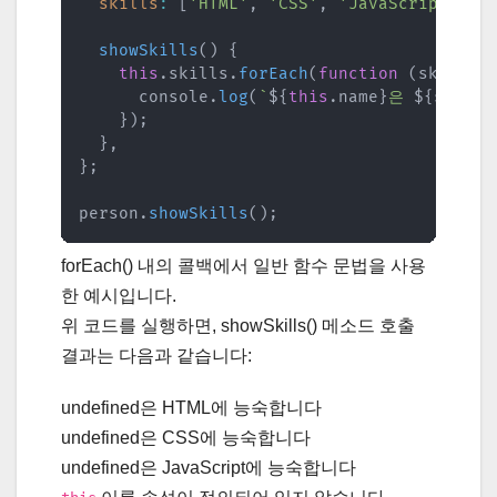
skills
:
[
'HTML'
,
'CSS'
,
'JavaScript'
]
,
showSkills
(
)
{
this
.
skills
.
forEach
(
function
(
skill
)
      console
.
log
(
`
${
this
.
name
}
은 
${
skill
}
}
)
;
}
,
}
;
person
.
showSkills
(
)
;
forEach() 내의 콜백에서 일반 함수 문법을 사용
한 예시입니다.
위 코드를 실행하면, showSkills() 메소드 호출
결과는 다음과 같습니다:
undefined은 HTML에 능숙합니다
undefined은 CSS에 능숙합니다
undefined은 JavaScript에 능숙합니다