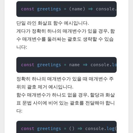
const
greetings
=
(
name
)
=>
 console
.
log
(
`
단일 라인 화살표 함수 예시입니다.
게다가 정확히 하나의 매개변수가 있을 경우, 함
수 매개변수를 둘러싸는 괄호도 생략할 수 있습
니다:
const
greetings
=
name
=>
 console
.
log
(
`
He
정확히 하나의 매개변수가 있을 때 매개변수 주
위의 괄호 제거 예시입니다.
함수 매개변수가 하나도 없을 경우, 할당과 화살
표 문법 사이에 비어 있는 괄호를 전달해야 합니
다:
const
greetings
=
(
)
=>
 console
.
log
(
`
Hell