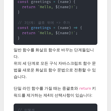
const
 greetings 
=
(
name
)
{
return
`
Hello, 
${
name
}
!
`
;
}
// 3단계: 괄호 뒤에 => 추가
const
greetings
=
(
name
)
=>
{
return
`
Hello, 
${
name
}
!
`
;
}
일반 함수를 화살표 함수로 바꾸는 단계들입니
다.
위의 세 단계로 모든 구식 자바스크립트 함수 문
법을 새로운 화살표 함수 문법으로 전환할 수 있
습니다.
단일 라인 함수를 가질 때는 중괄호와
키
return
워드를 제거하는 제4의 선택사항이 있습니다:
// 이렇게