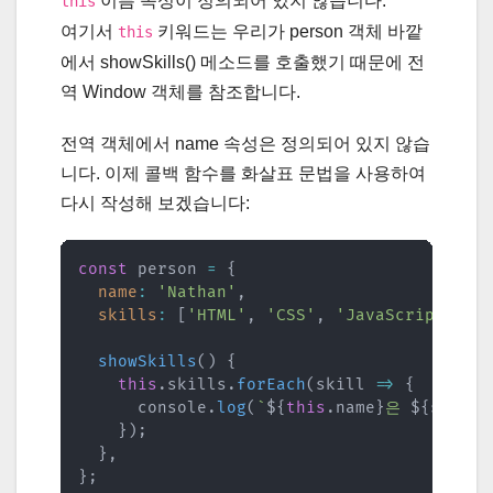
이름 속성이 정의되어 있지 않습니다.
this
여기서
키워드는 우리가 person 객체 바깥
this
에서 showSkills() 메소드를 호출했기 때문에 전
역 Window 객체를 참조합니다.
전역 객체에서 name 속성은 정의되어 있지 않습
니다. 이제 콜백 함수를 화살표 문법을 사용하여
다시 작성해 보겠습니다:
const
 person 
=
{
name
:
'Nathan'
,
skills
:
[
'HTML'
,
'CSS'
,
'JavaScript'
]
,
showSkills
(
)
{
this
.
skills
.
forEach
(
skill
=>
{
      console
.
log
(
`
${
this
.
name
}
은 
${
skill
}
}
)
;
}
,
}
;