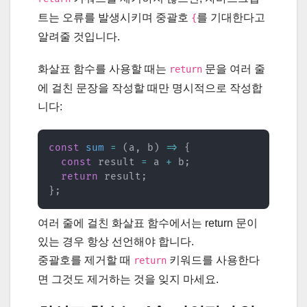
트는 오류를 발생시키며 중괄호
를 기대한다고
{
알려줄 것입니다.
화살표 함수를 사용할 때는
문을 여러 줄
return
에 걸친 문장을 작성할 때만 명시적으로 작성합
니다:
const
sum
=
(
a
,
 b
)
=>
{
const
 result 
=
 a 
+
 b
;
return
 result
;
}
;
여러 줄에 걸친 화살표 함수에서는 return 문이
있는 경우 항상 선언해야 합니다.
중괄호를 제거할 때
키워드를 사용한다
return
면 그것도 제거하는 것을 잊지 마세요.