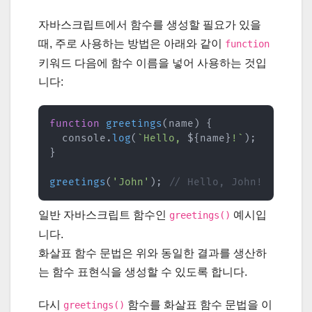
자바스크립트에서 함수를 생성할 필요가 있을
때, 주로 사용하는 방법은 아래와 같이
function
키워드 다음에 함수 이름을 넣어 사용하는 것입
니다:
function
greetings
(
name
)
{
  console
.
log
(
`
Hello, 
${
name
}
!
`
)
;
}
greetings
(
'John'
)
;
// Hello, John!
일반 자바스크립트 함수인
예시입
greetings()
니다.
화살표 함수 문법은 위와 동일한 결과를 생산하
는 함수 표현식을 생성할 수 있도록 합니다.
다시
함수를 화살표 함수 문법을 이
greetings()