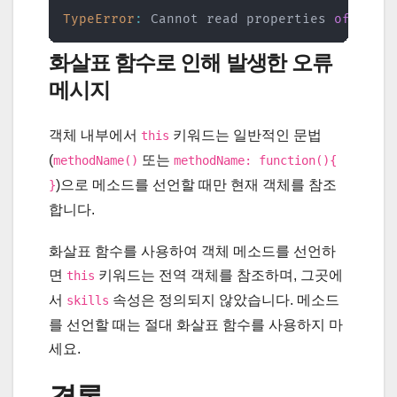
TypeError
:
 Cannot read properties 
of
unde
화살표 함수로 인해 발생한 오류
메시지
객체 내부에서
키워드는 일반적인 문법
this
(
또는
methodName()
methodName: function(){
)으로 메소드를 선언할 때만 현재 객체를 참조
}
합니다.
화살표 함수를 사용하여 객체 메소드를 선언하
면
키워드는 전역 객체를 참조하며, 그곳에
this
서
속성은 정의되지 않았습니다. 메소드
skills
를 선언할 때는 절대 화살표 함수를 사용하지 마
세요.
결론