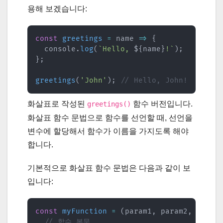
용해 보겠습니다:
const
greetings
=
name
=>
{
  console
.
log
(
`
Hello, 
${
name
}
!
`
)
;
}
;
greetings
(
'John'
)
;
// Hello, John!
화살표로 작성된
함수 버전입니다.
greetings()
화살표 함수 문법으로 함수를 선언할 때, 선언을
변수에 할당해서 함수가 이름을 가지도록 해야
합니다.
기본적으로 화살표 함수 문법은 다음과 같이 보
입니다:
const
myFunction
=
(
param1
,
 param2
,
...
)
// 함수 본문