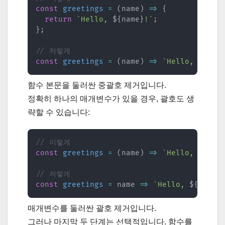
const
greetings
=
(
name
)
=>
{
return
`
Hello, 
${
name
}
!
`
;
}
;
// 저렇게
const
greetings
=
(
name
)
=>
`
Hello, 
${
nam
함수 본문을 둘러싼 중괄호 제거입니다.
정확히 하나의 매개변수가 있을 경우, 괄호도 생
략할 수 있습니다:
// 이렇게
const
greetings
=
(
name
)
=>
`
Hello, 
${
nam
// 저렇게
const
greetings
=
name
=>
`
Hello, 
${
name
}
매개변수를 둘러싼 괄호 제거입니다.
그러나 마지막 두 단계는 선택적입니다. 함수를