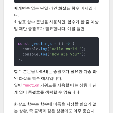
매개변수 없는 단일 라인 화살표 함수 예시입니
다.
화살표 함수 문법을 사용하면, 함수가 한 줄 이상
일 때만 중괄호가 필요합니다. 예를 들면:
const
greetings
=
(
)
=>
{
  console
.
log
(
'Hello World!'
)
;
  console
.
log
(
'How are you?'
)
;
}
;
함수 본문을 나타내는 중괄호가 필요한 다중 라
인 화살표 함수 예시입니다.
일반
키워드를 사용할 때는 상황에 관
function
계 없이 중괄호를 생략할 수 없습니다.
화살표 함수는 함수에 이름을 지정할 필요가 없
는 상황, 즉 콜백과 같은 상황에도 아주 좋습니