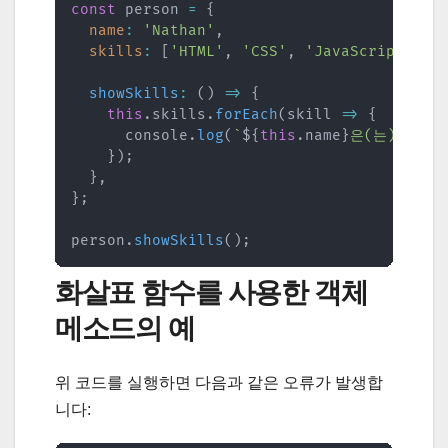
const
 person 
=
{
name
:
'Nathan'
,
skills
:
[
'HTML'
,
'CSS'
,
'JavaScript'
]
,
showSkills
:
(
)
=>
{
this
.
skills
.
forEach
(
skill
=>
{
      console
.
log
(
`
${
this
.
name
}
은(는) 
${
sk
}
)
;
}
,
}
;
person
.
showSkills
(
)
;
화살표 함수를 사용한 객체
메소드의 예
위 코드를 실행하면 다음과 같은 오류가 발생합
니다: