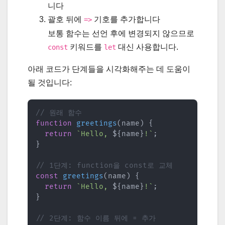
니다
괄호 뒤에
기호를 추가합니다
=>
보통 함수는 선언 후에 변경되지 않으므로
키워드를
대신 사용합니다.
const
let
아래 코드가 단계들을 시각화해주는 데 도움이
될 것입니다:
// 원래 함수 
function
greetings
(
name
)
{
return
`
Hello, 
${
name
}
!
`
;
}
// 1단계: function을 const로 교체
const
greetings
(
name
)
{
return
`
Hello, 
${
name
}
!
`
;
}
// 2단계: 함수 이름 뒤에 = 추가