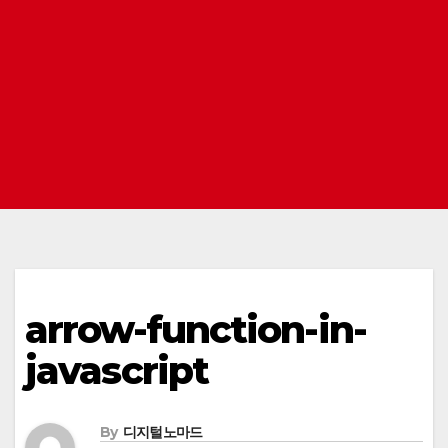
arrow-function-in-
javascript
By
디지털노마드