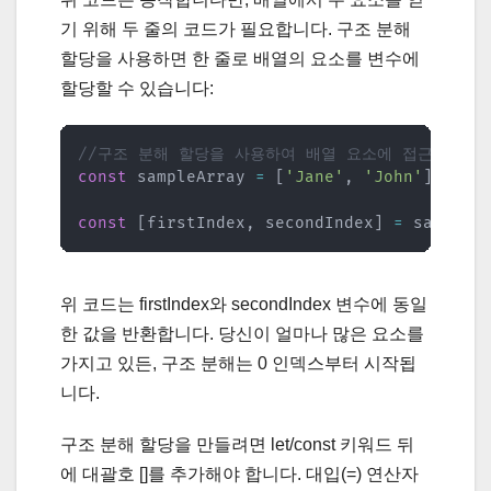
기 위해 두 줄의 코드가 필요합니다. 구조 분해
할당을 사용하면 한 줄로 배열의 요소를 변수에
할당할 수 있습니다:
//구조 분해 할당을 사용하여 배열 요소에 접근
const
 sampleArray 
=
[
'Jane'
,
'John'
]
;
const
[
firstIndex
,
 secondIndex
]
=
 sampleA
위 코드는 firstIndex와 secondIndex 변수에 동일
한 값을 반환합니다. 당신이 얼마나 많은 요소를
가지고 있든, 구조 분해는 0 인덱스부터 시작됩
니다.
구조 분해 할당을 만들려면 let/const 키워드 뒤
에 대괄호 []를 추가해야 합니다. 대입(=) 연산자