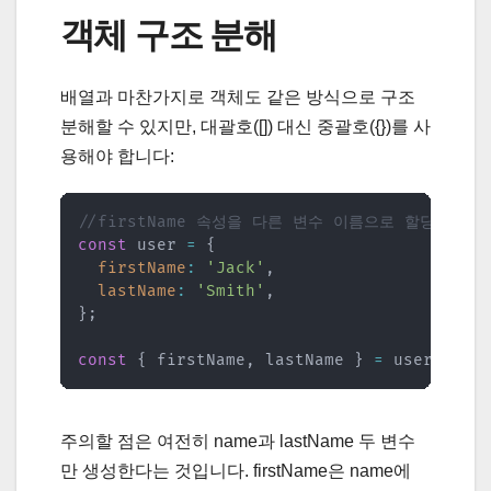
객체 구조 분해
배열과 마찬가지로 객체도 같은 방식으로 구조
분해할 수 있지만, 대괄호([]) 대신 중괄호({})를 사
용해야 합니다:
//firstName 속성을 다른 변수 이름으로 할당
const
 user 
=
{
firstName
:
'Jack'
,
lastName
:
'Smith'
,
}
;
const
{
 firstName
,
 lastName 
}
=
 user
;
주의할 점은 여전히 name과 lastName 두 변수
만 생성한다는 것입니다. firstName은 name에