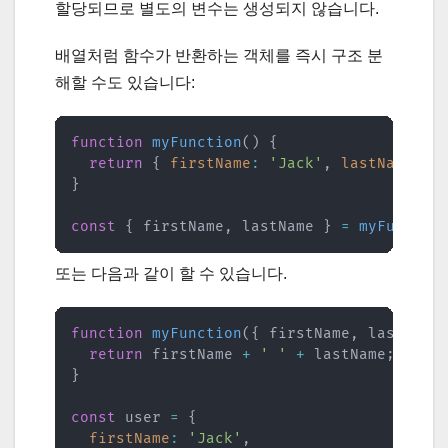
할당되므로 별도의 변수는 생성되지 않습니다.
배열처럼 함수가 반환하는 객체를 즉시 구조 분
해할 수도 있습니다:
function
myFunction
(
)
{
return
{
firstName
:
'Jack'
,
lastName
:
'
}
const
{
 firstName
,
 lastName 
}
=
myFunctio
또는 다음과 같이 할 수 있습니다.
function
myFunction
(
{
 firstName
,
 lastName
return
 firstName 
+
' '
+
 lastName
;
}
const
 user 
=
{
firstName
:
'Jack'
,