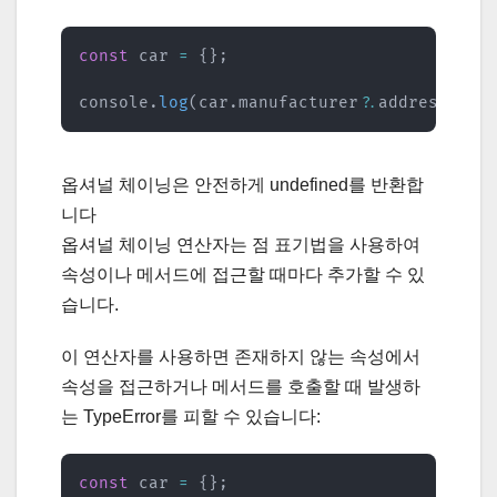
const
 car 
=
{
}
;
console
.
log
(
car
.
manufacturer
?.
address
)
;
/
옵셔널 체이닝은 안전하게 undefined를 반환합
니다
옵셔널 체이닝 연산자는 점 표기법을 사용하여
속성이나 메서드에 접근할 때마다 추가할 수 있
습니다.
이 연산자를 사용하면 존재하지 않는 속성에서
속성을 접근하거나 메서드를 호출할 때 발생하
는 TypeError를 피할 수 있습니다:
const
 car 
=
{
}
;