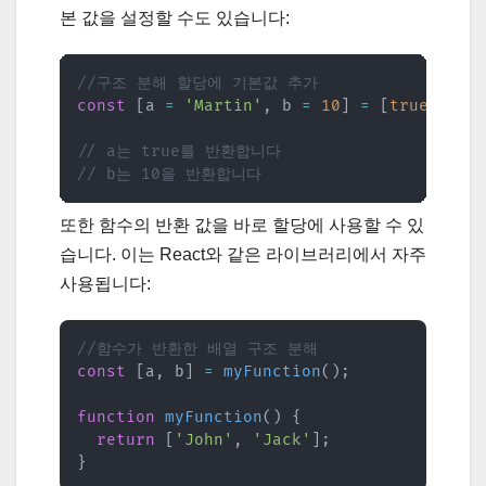
본 값을 설정할 수도 있습니다:
//구조 분해 할당에 기본값 추가
const
[
a 
=
'Martin'
,
 b 
=
10
]
=
[
true
]
;
// a는 true를 반환합니다
// b는 10을 반환합니다
또한 함수의 반환 값을 바로 할당에 사용할 수 있
습니다. 이는 React와 같은 라이브러리에서 자주
사용됩니다:
//함수가 반환한 배열 구조 분해
const
[
a
,
 b
]
=
myFunction
(
)
;
function
myFunction
(
)
{
return
[
'John'
,
'Jack'
]
;
}