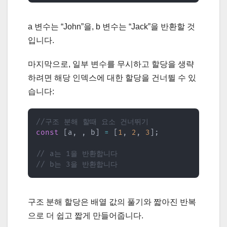
a 변수는 “John”을, b 변수는 “Jack”을 반환할 것
입니다.
마지막으로, 일부 변수를 무시하고 할당을 생략
하려면 해당 인덱스에 대한 할당을 건너뛸 수 있
습니다:
//구조 분해 할때 요소 건너뛰기
const
[
a
,
,
 b
]
=
[
1
,
2
,
3
]
;
// a는 1을 반환합니다
// b는 3을 반환합니다
구조 분해 할당은 배열 값의 풀기와 짧아진 반복
으로 더 쉽고 짧게 만들어줍니다.