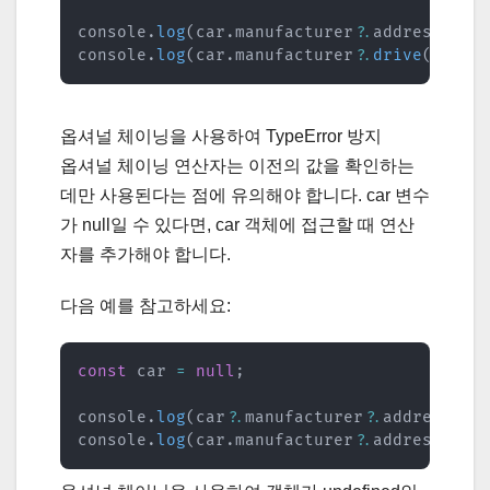
console
.
log
(
car
.
manufacturer
?.
address
)
;
/
console
.
log
(
car
.
manufacturer
?.
drive
(
)
)
;
/
옵셔널 체이닝을 사용하여 TypeError 방지
옵셔널 체이닝 연산자는 이전의 값을 확인하는
데만 사용된다는 점에 유의해야 합니다. car 변수
가 null일 수 있다면, car 객체에 접근할 때 연산
자를 추가해야 합니다.
다음 예를 참고하세요:
const
 car 
=
null
;
console
.
log
(
car
?.
manufacturer
?.
address
)
;
console
.
log
(
car
.
manufacturer
?.
address
)
;
/