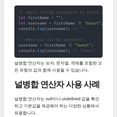
// empty string evaluates to false in Jav
let
 firstName 
=
""
;
let
 username 
=
 firstName 
??
"Guest"
;
console
.
log
(
username
)
;
// ""
// When you use OR operator:
username 
=
 firstName 
||
"Guest"
;
console
.
log
(
username
)
;
// "Guest"
널병합 연산자는 숫자, 문자열, 객체를 포함한 모
든 유형의 값과 함께 사용될 수 있습니다.
널병합 연산자 사용 사례
널병합 연산자는 null이나 undefined 값을 확인
하고 기본값을 제공해야 하는 다양한 상황에서
유용합니다.