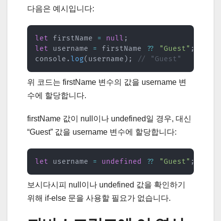
다음은 예시입니다:
let
 firstName 
=
null
;
let
 username 
=
 firstName 
??
"Guest"
;
console
.
log
(
username
)
;
// "Guest"
위 코드는 firstName 변수의 값을 username 변
수에 할당합니다.
firstName 값이 null이나 undefined일 경우, 대신
“Guest” 값을 username 변수에 할당합니다:
let
 username 
=
undefined
??
"Guest"
;
conso
보시다시피 null이나 undefined 값을 확인하기
위해 if-else 문을 사용할 필요가 없습니다.