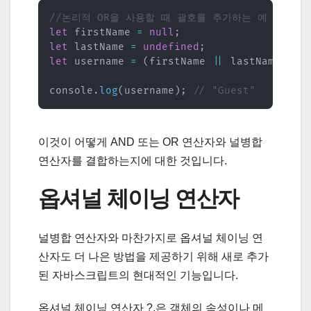
//논리적 OR을 사용할 때 괄호를 추가하는 예
let
 firstName 
=
null
;
let
 lastName 
=
undefined
;
let
 username 
=
(
firstName 
||
 lastName
)
??
console
.
log
(
username
)
;
// "Guest"
이것이 어떻게 AND 또는 OR 연산자와 널병합
연산자를 결합하는지에 대한 것입니다.
옵셔널 체이닝 연산자
널병합 연산자와 마찬가지로 옵셔널 체이닝 연
산자도 더 나은 방법을 제공하기 위해 새로 추가
된 자바스크립트의 현대적인 기능입니다.
옵셔널 체이닝 연산자 ?.은 객체의 속성이나 메