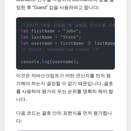
정한 후 “Guest” 값을 사용하려고 합니다:
//논리적 OR을 사용할 때 널병합 연산자를 사용하는 
let
 firstName 
=
"John"
;
let
 lastName 
=
"Stone"
;
let
 username 
=
 firstName 
||
 lastName 
??
"
// Error: Unexpected token '??'
console
.
log
(
username
)
;
이것은 자바스크립트가 어떤 연산자를 먼저 평
가해야 하는지 결정할 수 없기 때문입니다. 괄호
를 사용하여 평가의 우선 순위를 명확히 해야 합
니다.
다음 코드는 괄호 안의 표현식을 먼저 평가합니
다: