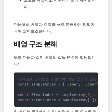
코드를 깨끗하고 이해하기 쉽게 유지합니
다.
다음으로 배열과 객체를 구조 분해하는 방법에
대해 알아보겠습니다.
배열 구조 분해
보통 다음과 같이 배열의 값을 변수에 할당합니
다:
//대괄호 표기법을 사용하여 배열 요소에 접근
const
 sampleArray 
=
[
'Jane'
,
'John'
]
;
const
 firstIndex 
=
 sampleArray
[
0
]
;
const
 secondIndex 
=
 sampleArray
[
1
]
;
위 코드는 동작합니다만, 배열에서 두 요소를 얻