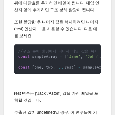
뒤에 대괄호를 추가하면 배열이 됩니다. 대입 연
산자 앞에 추가하면 구조 분해 할당이 됩니다.
또한 할당한 후 나머지 값을 복사하려면 나머지
(rest) 연산자 …​을 사용할 수 있습니다. 다음 예
를 보세요:
//구조 분해 할당에서 나머지 배열 값을 복사
const
 sampleArray 
=
[
'Jane'
,
'John'
,
'Jac
const
[
one
,
 two
,
...
rest
]
=
 sampleArray
;
rest 변수는 [‘Jack’,’Aston’] 값을 가진 배열을 포
함할 것입니다.
추출된 값이 undefined일 경우, 이 변수들에 기