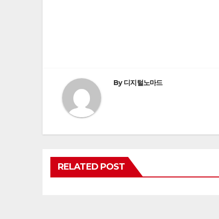
Post
navigation
By
디지털노마드
RELATED POST