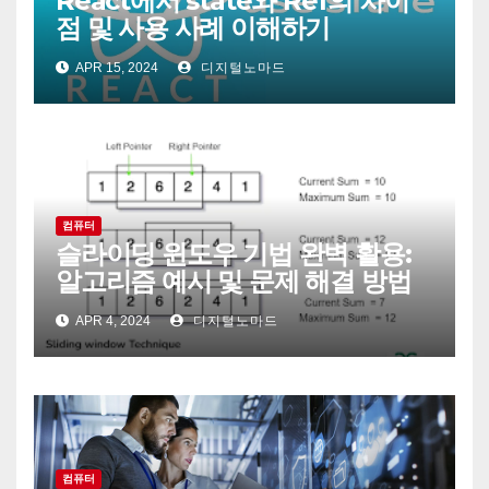
React에서 state와 Ref의 차이
점 및 사용 사례 이해하기
APR 15, 2024
디지털노마드
컴퓨터
슬라이딩 윈도우 기법 완벽 활용:
알고리즘 예시 및 문제 해결 방법
APR 4, 2024
디지털노마드
컴퓨터