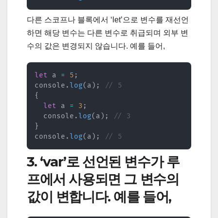
다른 스코프나 블록에서 ‘let’으로 변수를 재선언
하면 해당 변수는 다른 변수로 취급되며 외부 변
수의 값은 변경되지 않습니다. 예를 들어,
let
 a 
=
5
;
console
.
log
(
a
)
;
// 5
{
let
 a 
=
3
;
  console
.
log
(
a
)
;
// 3
}
console
.
log
(
a
)
;
// 5
3. ‘var’로 선언된 변수가 루
프에서 사용되면 그 변수의
값이 변합니다. 예를 들어,