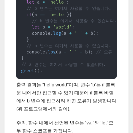
let
 a 
=
'hello'
;
// b 변수는 여기서 사용할 수 없습니다.
if
(
a 
==
'hello'
)
{
// b 변수는 여기서 사용할 수 있습니다.
let
 b 
=
'world'
;
    console
.
log
(
a 
+
' '
+
 b
)
;
}
// b 변수는 여기서 사용할 수 없습니다.
  console
.
log
(
a 
+
' '
+
 b
)
;
// 오류
}
// a 변수는 여기서 사용할 수 없습니다.
greet
(
)
;
출력 결과는 “hello world”이며, 변수 ‘b’는 if 블록
문 내에서만 접근할 수 있기 때문에 if 블록 바깥
에서 b 변수에 접근하려 하면 오류가 발생합니다
(위 프로그램에서와 같이).
주의: 함수 내에서 선언된 변수는 ‘var’와 ‘let’ 모
두 함수 스코프를 가집니다.