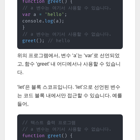
function
greet
(
)
{
// a 변수는 여기서 사용할 수 있습니다.
var
 a 
=
'hello'
;
console
.
log
(
a
)
;
}
// a 변수는 여기서 사용할 수 없습니다.
greet
(
)
;
// hello
위의 프로그램에서, 변수 ‘a’는 ‘var’로 선언되었
고, 함수 ‘greet’ 내 어디에서나 사용할 수 있습니
다.
‘let’은 블록 스코프입니다. ‘let’으로 선언된 변수
는 코드 블록 내에서만 접근할 수 있습니다. 예를
들어,
// 텍스트 출력 프로그램
// a 변수는 여기서 사용할 수 없습니다.
function
greet
(
)
{