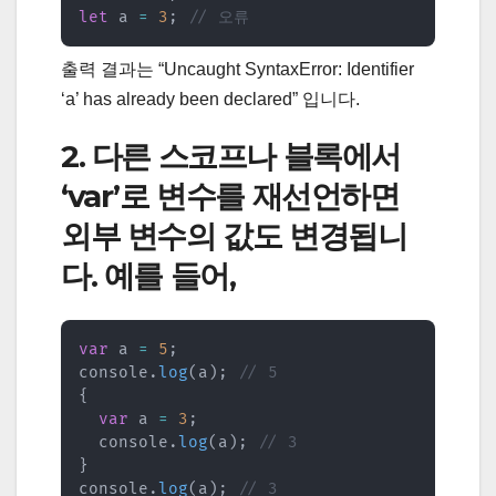
let
 a 
=
3
;
// 오류
출력 결과는 “Uncaught SyntaxError: Identifier
‘a’ has already been declared” 입니다.
2. 다른 스코프나 블록에서
‘var’로 변수를 재선언하면
외부 변수의 값도 변경됩니
다. 예를 들어,
var
 a 
=
5
;
console
.
log
(
a
)
;
// 5
{
var
 a 
=
3
;
  console
.
log
(
a
)
;
// 3
}
console
.
log
(
a
)
;
// 3