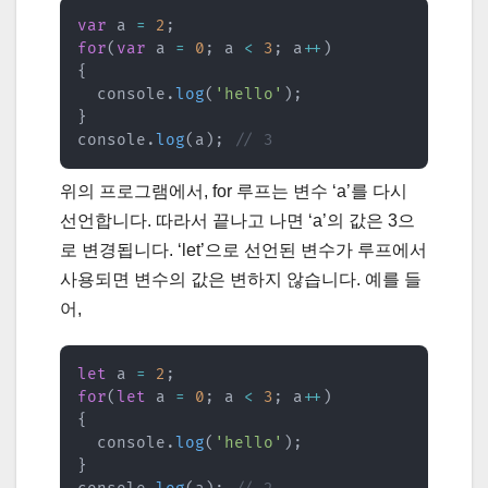
var
 a 
=
2
;
for
(
var
 a 
=
0
;
 a 
<
3
;
 a
++
)
{
  console
.
log
(
'hello'
)
;
}
console
.
log
(
a
)
;
// 3
위의 프로그램에서, for 루프는 변수 ‘a’를 다시
선언합니다. 따라서 끝나고 나면 ‘a’의 값은 3으
로 변경됩니다. ‘let’으로 선언된 변수가 루프에서
사용되면 변수의 값은 변하지 않습니다. 예를 들
어,
let
 a 
=
2
;
for
(
let
 a 
=
0
;
 a 
<
3
;
 a
++
)
{
  console
.
log
(
'hello'
)
;
}