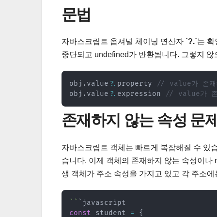
문법
자바스크립트 옵셔널 체이닝 연산자
`?.`
는 확
중단되고 undefined가 반환됩니다. 그렇지
obj
.
value
?.
property 
// value가 존
obj
.
value
?.
expression 
// value가 
존재하지 않는 속성 문
자바스크립트 객체는 빠르게 복잡해질 수 있습
습니다. 이제 객체의 존재하지 않는 속성이나 n
생 객체가 주소 속성을 가지고 있고 각 주소
`
`
const
 student 
=
{