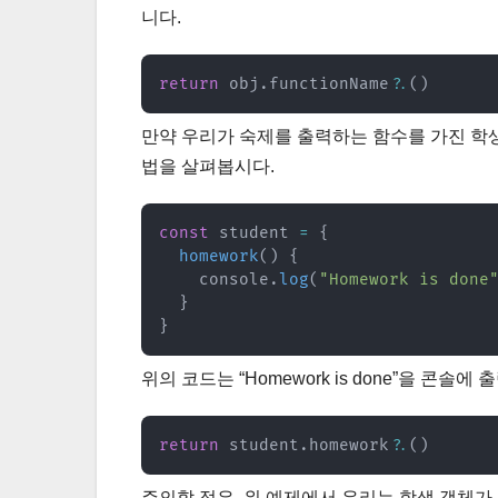
니다.
return
 obj
.
functionName
?.
(
)
만약 우리가 숙제를 출력하는 함수를 가진 학생
법을 살펴봅시다.
const
 student 
=
{
homework
(
)
{
    console
.
log
(
"Homework is done
}
}
위의 코드는 “Homework is done”을 콘솔에
return
 student
.
homework
?.
(
)
주의할 점은, 위 예제에서 우리는 학생 객체가 