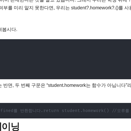
 미리 알지 못한다면, 우리는 student?.homework?.()를 사
펴봅시다.
, 두 번째 구문은 “student.homework는 함수가 아닙니다”
efined를 반환합니다.return student.homework() //오
체이닝