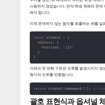
사용하지 않았습니다. 만약 학생 객체의 존재 여부를
해야 합니다.
이제 존재하지 않는 함수를 호출하는 예를 살
const
 student 
=
{
Address
:
{
PostCode
:
'123'
}
}
아래의 첫 번째 구문은 오류를 발생시키지 않는 반면
형식의 오류를 반환합니다.
return
 student
.
homework
?.
(
)
//und
괄호 표현식과 옵셔널 