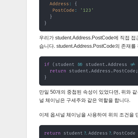
Address
:
{
PostCode
:
'123'
}
}
우리가 student.Address.PostCode
습니다. student.Address.PostCode
if
(
student 
&&
 student
.
Address 
!=
return
 student
.
Address
.
PostCode
}
만일 50개의 중첩된 속성이 있었다면, 위와 같
널 체이닝은 구세주와 같은 역할을 합니다.
이제 옵셔널 체이닝을 사용하여 위의 조건을 단
return
 student
?.
Address
?.
PostCode