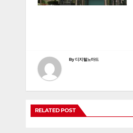
Post
navigation
By
디지털노마드
RELATED POST