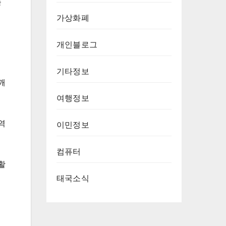
를
가상화폐
개인블로그
기타정보
깨
여행정보
역
이민정보
컴퓨터
활
태국소식