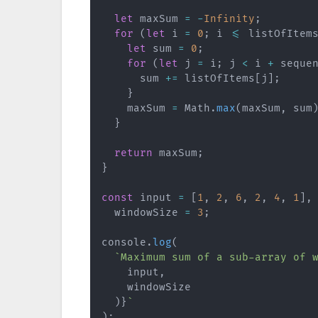
let
 maxSum 
=
-
Infinity
;
for
(
let
 i 
=
0
;
 i 
<=
 listOfItem
let
 sum 
=
0
;
for
(
let
 j 
=
 i
;
 j 
<
 i 
+
 seque
      sum 
+=
 listOfItems
[
j
]
;
}
    maxSum 
=
 Math
.
max
(
maxSum
,
 sum
}
return
 maxSum
;
}
const
 input 
=
[
1
,
2
,
6
,
2
,
4
,
1
]
,
  windowSize 
=
3
;
console
.
log
(
`
Maximum sum of a sub-array of 
    input
,
    windowSize

)
}
`
)
;