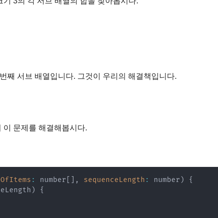
기 3의 각 서브 배열의 합을 찾아봅시다.
 – 즉, 3번째 서브 배열입니다. 그것이 우리의 해결책입니다.
 이 문제를 해결해봅시다.
tOfItems
:
 number
[
]
,
sequenceLength
:
 number
)
{
ceLength
)
{