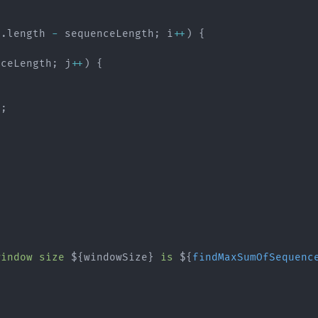
s
.
length 
-
 sequenceLength
;
 i
++
)
{
nceLength
;
 j
++
)
{
)
;
window size 
${
windowSize
}
 is 
${
findMaxSumOfSequenc