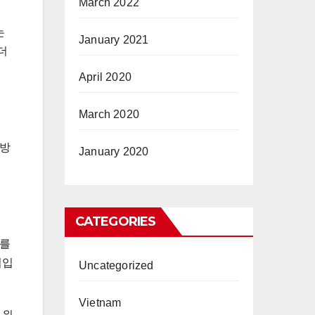
March 2022
는
January 2021
더
April 2020
March 2020
 방
January 2020
CATEGORIES
워를
법입
Uncategorized
Vietnam
 위