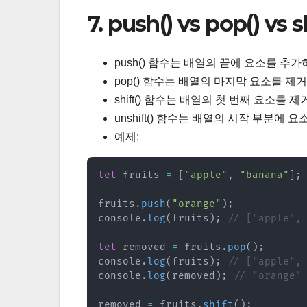
7. push() vs pop() vs 
push() 함수는 배열의 끝에 요소를 추
pop() 함수는 배열의 마지막 요소를 제
shift() 함수는 배열의 첫 번째 요소를
unshift() 함수는 배열의 시작 부분에
예제:
let
 fruits 
=
[
"apple"
,
"banana"
]
;
fruits
.
push
(
"orange"
)
;
console
.
log
(
fruits
)
;
// ["apple",
let
 removed 
=
 fruits
.
pop
(
)
;
console
.
log
(
fruits
)
;
// ["apple",
console
.
log
(
removed
)
;
// "orange"
removed 
=
 fruits
.
shift
(
)
;