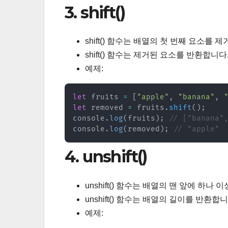
3. shift()
shift() 함수는 배열의 첫 번째 요소를 
shift() 함수는 제거된 요소를 반환합니다
예제:
let
 fruits 
=
[
"apple"
,
"banana"
,
let
 removed 
=
 fruits
.
shift
(
)
;
console
.
log
(
fruits
)
;
// ["banana"
console
.
log
(
removed
)
;
// "apple"
4. unshift()
unshift() 함수는 배열의 맨 앞에 하나
unshift() 함수는 배열의 길이를 반환합니
예제: