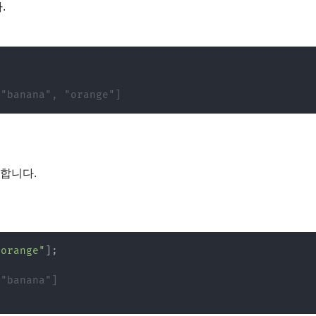
.
 "banana", "orange"]
거합니다.
"orange"
]
;
 "banana"]