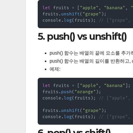
let
 fruits 
=
[
"apple"
,
"banana"
,
fruits
.
unshift
(
"grape"
)
;
console
.
log
(
fruits
)
;
// ["grape",
5. push() vs unshift()
push() 함수는 배열의 끝에 요소를 추가하
push() 함수는 배열의 길이를 반환하고, 
예제:
let
 fruits 
=
[
"apple"
,
"banana"
]
;
fruits
.
push
(
"orange"
)
;
console
.
log
(
fruits
)
;
// ["apple",
fruits
.
unshift
(
"grape"
)
;
console
.
log
(
fruits
)
;
// ["grape",
6. pop() vs shift()