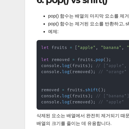
pop() 함수는 배열의 마지막 요소를 제거하
pop() 함수는 제거된 요소를 반환하고, s
예제:
let
 fruits 
=
[
"apple"
,
"banana"
,
let
 removed 
=
 fruits
.
pop
(
)
;
console
.
log
(
fruits
)
;
// ["apple",
console
.
log
(
removed
)
;
// "orange"
removed 
=
 fruits
.
shift
(
)
;
console
.
log
(
fruits
)
;
// ["banana"
console
.
log
(
removed
)
;
// "apple"
삭제된 요소는 배열에서 완전히 제거되기 때문에, 
배열의 크기를 줄이는 데 유용합니다.