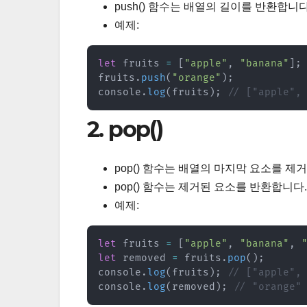
push() 함수는 배열의 길이를 반환합니다
예제:
let
 fruits 
=
[
"apple"
,
"banana"
]
;
fruits
.
push
(
"orange"
)
;
console
.
log
(
fruits
)
;
// ["apple",
2. pop()
pop() 함수는 배열의 마지막 요소를 제
pop() 함수는 제거된 요소를 반환합니다.
예제:
let
 fruits 
=
[
"apple"
,
"banana"
,
let
 removed 
=
 fruits
.
pop
(
)
;
console
.
log
(
fruits
)
;
// ["apple",
console
.
log
(
removed
)
;
// "orange"