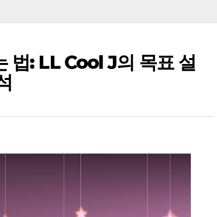
: LL Cool J의 목표 설
석